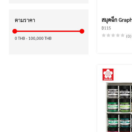
ได้รับมาตรฐาน CE (15)
ได้รับมาตรฐาน KC (12)
สมุดฉีก Grap
ตามราคา
฿115
ได้รับมาตรฐาน มอก. (12)
(0)
0
THB
-
100,000
THB
สำหรับคนถนัดมือซ้าย (8)
ปากกาเพ้นท์ (6)
ฉลากเขียว (6)
FASTER x KIWTUM (5)
ได้รับมาตรฐาน FSC (4)
เทปลบคำผิด Air (3)
ได้รับมาตรฐาน EN71 (0)
ได้รับมาตรฐาน Recycled (0)