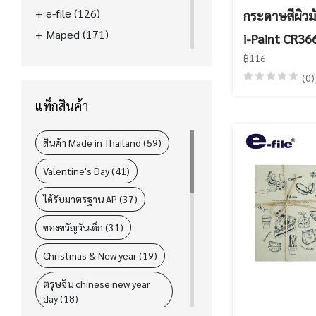
e-file
(126)
กระดาษสีผิวม
Maped
(171)
i-Paint CR36
La'boom
(39)
฿116
FASTER
(89)
(0)
ELM
(31)
แท็กสินค้า
i-Paint
(78)
L&P
(4)
สินค้า Made in Thailand (59)
Valentine's Day (41)
ได้รับมาตรฐาน AP (37)
ของขวัญวันเด็ก (31)
Christmas & New year (19)
ตรุษจีน chinese new year
day (18)