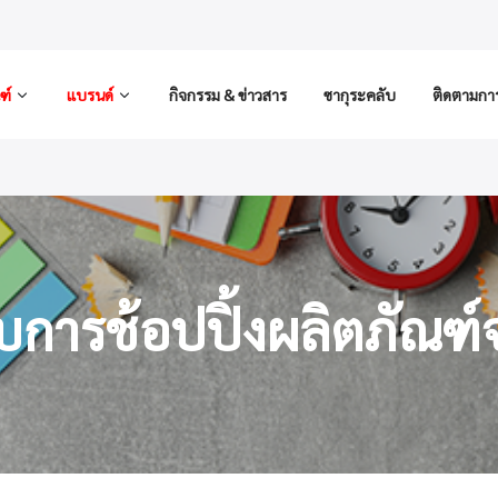
ฑ์
แบรนด์
กิจกรรม & ข่าวสาร
ซากุระคลับ
ติดตามการส
ับการช้อปปิ้งผลิตภัณฑ์