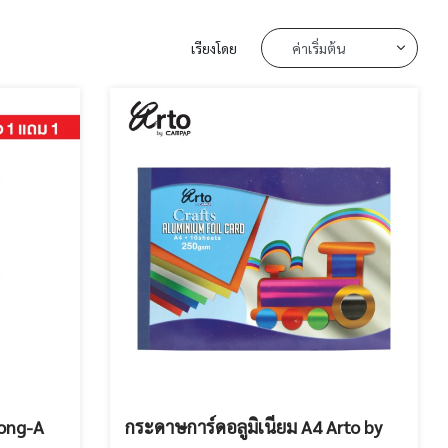
เรียงโดย
Dong-A
กระดาษการ์ดอลูมิเนียม A4 Arto by