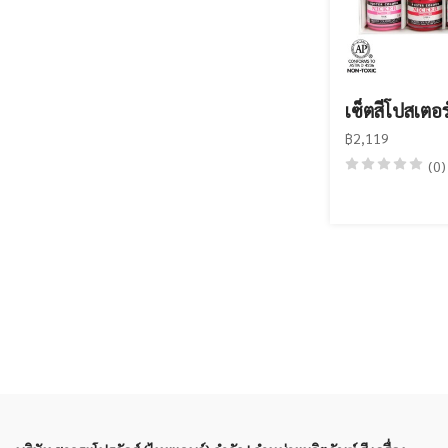
เซ็ตสีโปสเตอ
฿2,119
(0)