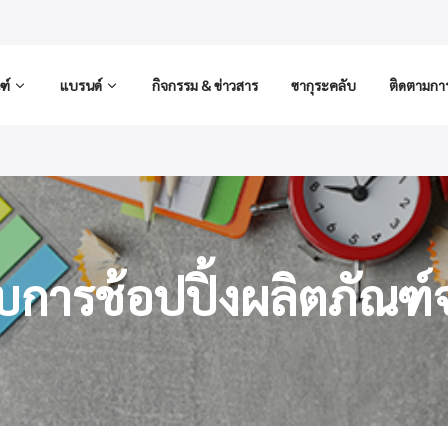
ฑ์
แบรนด์
กิจกรรม & ข่าวสาร
ซากุระคลับ
ติดตามการส
ับการช้อปปิ้งผลิตภัณฑ์