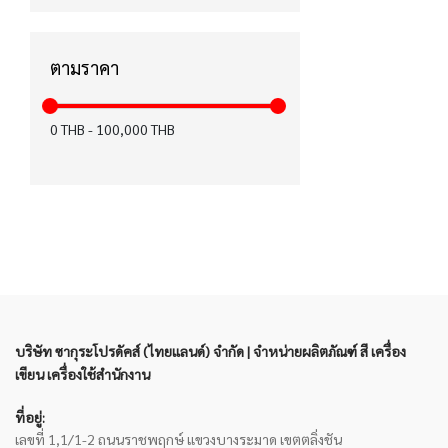
ได้รับมาตรฐาน CE (15)
ได้รับมาตรฐาน มอก. (12)
ตามราคา
ได้รับมาตรฐาน KC (12)
0
THB
-
100,000
THB
สำหรับคนถนัดมือซ้าย (8)
ฉลากเขียว (6)
ปากกาเพ้นท์ (6)
FASTER x KIWTUM (5)
ได้รับมาตรฐาน FSC (4)
เทปลบคำผิด Air (3)
บริษัท ซากุระโปรดัคส์ (ไทยแลนด์) จำกัด | จำหน่ายผลิตภัณฑ์ สี เครื่อง
เขียน เครื่องใช้สำนักงาน
ได้รับมาตรฐาน Recycled (0)
ได้รับมาตรฐาน EN71 (0)
ที่อยู่:
เลขที่ 1,1/1-2 ถนนราชพฤกษ์ แขวงบางระมาด เขตตลิ่งชัน