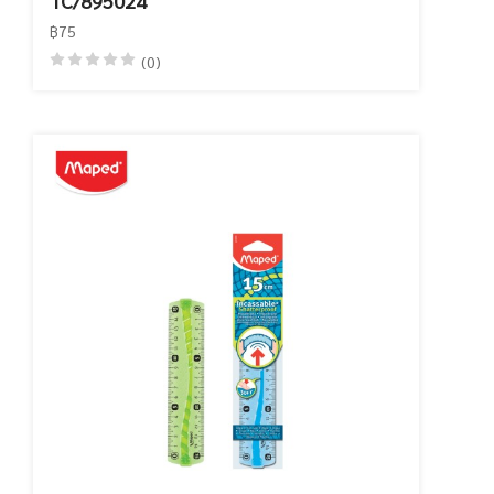
TC/895024
฿75
(0)