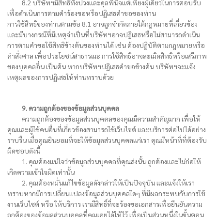
8.2 บริษัทฯมีสิทธิทั้งปวงและดุลพินิจแต่เพียงผู้เดียวในการตอบรับ
เพื่อดำเนินการตามคำร้องขอหรือปฏิเสธคำขอของท่าน
การใช้สิทธิของท่านตามข้อ 8.1 อาจถูกจำกัดภายใต้กฎหมายที่เกี่ยวข้อง
และมีบางกรณีที่มีเหตุจำเป็นที่บริษัทฯอาจปฏิเสธหรือไม่สามารถดำเนิน
การตามคำขอใช้สิทธิข้างต้นของท่านได้ เช่น ต้องปฏิบัติตามกฎหมายหรือ
คำสั่งศาล เพื่อประโยชน์สาธารณะ การใช้สิทธิอาจละเมิดสิทธิหรือเสรีภาพ
ของบุคคลอื่น เป็นต้น หากบริษัทฯปฏิเสธคำขอข้างต้น บริษัทฯจะแจ้ง
เหตุผลของการปฏิเสธให้ท่านทราบด้วย
9. ความถูกต้องของข้อมูลส่วนบุคคล
ความถูกต้องของข้อมูลส่วนบุคคลของคุณมีความสำคัญมาก เพื่อให้
คุณและผู้ใช้คนอื่นที่เกี่ยวข้องสามารถใช้เว็บไซต์ และบริการต่อไปได้อย่าง
ราบรื่น เมื่อคุณยินยอมที่จะให้ข้อมูลส่วนบุคคลแก่เรา คุณมีหน้าที่ที่ต้องรับ
ผิดชอบดังนี้
1. คุณต้องแน่ใจว่าข้อมูลส่วนบุคคลที่คุณส่งนั้น ถูกต้องและไม่ก่อให้
เกิดความเข้าใจผิดเท่านั้น
2. คุณต้องหมั่นแก้ไขข้อมูลดังกล่าวให้เป็นปัจจุบัน และแจ้งให้เรา
ทราบหากมีการเปลี่ยนแปลงข้อมูลส่วนบุคคลใดๆ ที่มีผลกระทบกับการใช้
งานเว็บไซต์ หรือ ให้บริการ เรามีสิทธิ์ที่จะร้องขอเอกสารเพื่อยืนยันความ
ถูกต้องของข้อมูลส่วนบุคคลที่คุณเคยได้ให้ไว้ เพื่อเป็นส่วนหนึ่งในขั้นตอน