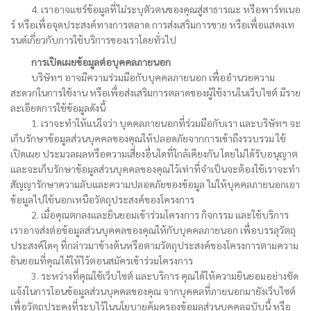
4. เราอาจแชร์ข้อมูลที่ไม่ระบุตัวตนของคุณสู่สาธารณะ หรือพาร์ทเนอ
ร์ หรือเพื่อจุดประสงค์ทางการตลาด การส่งเสริมการขาย หรือเพื่อแสดงเท
รนด์เกี่ยวกับการใช้บริการของเราโดยทั่วไป
การเปิดเผยข้อมูลต่อบุคคลภายนอก
บริษัทฯ อาจมีความร่วมมือกับบุคคลภายนอก เพื่ออำนวยความ
สะดวกในการใช้งาน หรือเพื่อส่งเสริมการตลาดของผู้ใช้งานในเว็บไซต์ มีราย
ละเอียดการใช้ข้อมูลดังนี้
1. เราจะทำให้แน่ใจว่า บุคคลภายนอกที่ร่วมมือกับเรา และบริษัทฯ จะ
เก็บรักษาข้อมูลส่วนบุคคลของคุณให้ปลอดภัยจากการเข้าถึงรวบรวม ใช้
เปิดเผย ประมวลผลหรือความเสี่ยงอื่นใดที่ใกล้เคียงกัน โดยไม่ได้รับอนุญาต
และจะเก็บรักษาข้อมูลส่วนบุคคลของคุณไว้เท่าที่จำเป็นจะต้องใช้เราจะทำ
สัญญารักษาความลับและความปลอดภัยของข้อมูล ไม่ให้บุคคลภายนอกเอา
ข้อมูลไปใช้นอกเหนือวัตถุประสงค์ของโครงการ
2. เมื่อคุณตกลงและยินยอมเข้าร่วมโครงการ กิจกรรม และใช้บริการ
เราอาจส่งต่อข้อมูลส่วนบุคคลของคุณให้กับบุคคลภายนอก เพื่อบรรลุวัตถุ
ประสงค์ใดๆ ที่กล่าวมาข้างต้นหรือตามวัตถุประสงค์ของโครงการตามความ
ยินยอมที่คุณได้ให้ไว้ตอนสมัครเข้าร่วมโครงการ
3. ระหว่างที่คุณใช้เว็บไซต์ และบริการ คุณได้ให้ความยินยอมอย่างชัด
แจ้งในการโอนข้อมูลส่วนบุคคลของคุณ จากบุคคลที่ภายนอกมายังเว็บไซต์
เพื่อวัตถุประคงที่ระบุไว้ในนโยบายคุ้มครองข้อมูลส่วนบุคคลฉบับนี้ หรือ