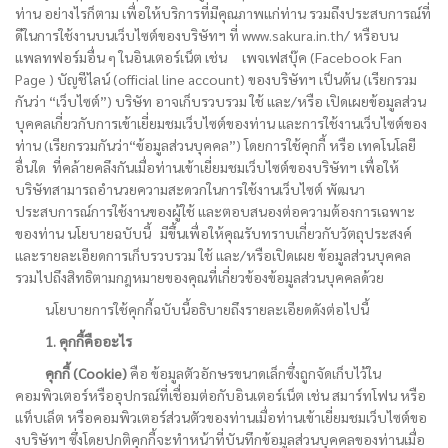
ท่าน อย่างไรก็ตาม เพื่อให้บริการที่มีคุณภาพแก่ท่าน รวมถึงประสบการณ์ที่
ดีในการใช้งานบนเว็บไซต์ของบริษัทฯ ที่ www.sakura.in.th/ หรือบน
แพลทฟอร์มอื่น ๆ ในอินเตอร์เน็ต เช่น เพจเฟสบุ๊ค (Facebook Fan
Page ) บัญชีไลน์ (official line account) ของบริษัทฯ เป็นต้น (เรียกรวม
กันว่า “เว็บไซต์”) บริษัท อาจเก็บรวบรวม ใช้ และ/หรือ เปิดเผยข้อมูลส่วน
บุคคลเกี่ยวกับการเข้าเยี่ยมชมเว็บไซต์ของท่าน และการใช้งานเว็บไซต์ของ
ท่าน (เรียกรวมกันว่า“ข้อมูลส่วนบุคคล”) โดยการใช้คุกกี้ หรือ เทคโนโลยี
อื่นใด ที่คล้ายคลึงกันเมื่อท่านเข้าเยี่ยมชมเว็บไซต์ของบริษัทฯ เพื่อให้
บริษัทสามารถอำนวยความสะดวกในการใช้งานเว็บไซต์ พัฒนา
ประสบการณ์การใช้งานของผู้ใช้ และตอบสนองต่อความต้องการเฉพาะ
ของท่าน นโยบายฉบับนี้ มีขึ้นเพื่อให้คุณรับทราบเกี่ยวกับวัตถุประสงค์
และรายละเอียดการเก็บรวบรวม ใช้ และ/หรือเปิดเผย ข้อมูลส่วนบุคคล
รวมไปถึงสิทธิตามกฎหมายของคุณที่เกี่ยวข้องข้อมูลส่วนบุคคลด้วย
นโยบายการใช้คุกกี้ฉบับนี้อธิบายถึงรายละเอียดดังต่อไปนี้
1. คุกกี้คืออะไร
คุกกี้ (Cookie)
คือ ข้อมูลตัวอักษรขนาดเล็กซึ่งถูกจัดเก็บไว้ใน
คอมพิวเตอร์หรืออุปกรณ์ที่เชื่อมต่อกับอินเตอร์เน็ต เช่น สมาร์ทโฟน หรือ
แท็บเล็ต หรือคอมพิวเตอร์ส่วนตัวของท่านเมื่อท่านเข้าเยี่ยมชมเว็บไซต์ขอ
งบริษัทฯ ซึ่งโดยปกติคุกกี้จะทำหน้าที่บันทึกข้อมูลส่วนบุคคลของท่านเมื่อ