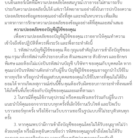
บนอินเตอร์เน็ตที่มีความปลอดภัยโดยสมบูรณ์ เราอาจะไม่สามารถรับ
ประกันความปลอดภัยนั้นได้ แต่เราได้พยายามอย่างยิ่งในการปกป้องความ
ปลอดภัยของข้อมูลของคุณอย่างถึงที่สุด และหมั่นทบทวน เพิ่มเติม
มาตรการการรักษาความปลอดภัยของข้อมูลอย่างดีที่สุดและสม่ำเสมอ
ความปลอดภัยของบัญชีผู้ใช้ของคุณ
เพื่อความปลอดภัยของบัญชีผู้ใช้ของคุณ เราอยากให้คุณทำความ
เข้าใจถึงข้อปฏิบัติที่ควรพึ่งระวัง และพึ่งกระทำดังนี้
1. รหัสผ่านบัญชีผู้ใช้ของคุณ คือ กุญแจสำคัญในการเข้าถึงบัญชีของ
คุณ กรุณาตั้งรหัสผ่านที่ประกอบด้วย ตัวเลขเฉพาะ ตัวอักษร และอักษร
พิเศษ และต้องไม่แบ่งปันรหัสผ่านบัญชี บริษัทฯ ของคุณกับบุคคลใด หาก
คุณแบ่งปันรหัสผ่านดังกล่าวกับผู้อื่น บัญชีผู้ใช้ของคุณอาจถูกนำไปใช้ใน
ทางทุจริต หรือถูกนำข้อมูลส่วนบุคคลของคุณไปใช้ในทางที่คุณไม่ได้ยิน
ยอมได้ หากเกิดเหตุการณ์เช่นนี้ขึ้น คุณต้องรับผิดชอบการกระทำทั้งหมดที่
ได้เกิดขึ้นที่เกี่ยวข้องกับบัญชีของคุณและผลที่ตามมา
2. ในกรณีที่คุณใช้งานอุปกรณ์ หรือคอมพิวเตอร์ร่วมกับผู้อื่น เรา
แนะนำให้คุณออกจากระบบทุกครั้งที่เลิกใช้งานเว็บไซต์ และปิดเว็บ
บราวเซอร์ทุกครั้ง หรือใช้งานเว็บบราวเซอร์ในรูปแบบที่ไม่ระบุตัวตนทุก
ครั้ง
3. หากคุณพบว่ามีการเข้าถึงบัญชีของคุณโดยไม่ได้รับอนุญาตไม่ว่า
ด้วยเหตุใด หรือมีเหตุอันควรเชื่อว่า รหัสของคุณถูกเข้าถึงโดยไม่ได้รับ
อนุญาต คุณควรติดต่อเรา และเปลี่ยนรหัสผ่านของคุณโดยทันที