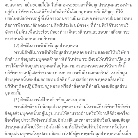
จะถอนความยินยอมเมื่อใดก็ได้ตลอดระยะเวลาที่ข้อมูลส่วนบุคคลของท่าน
อยู่กับบริษัทฯ เว้นแต่มีข้อจำกัดสิทธินั้นโดยกฎหมายหรือมีสัญญาที่ให้
ประโยชน์แก่ท่านอยู่ ทั้งนี้ การถอนความยินยอมของท่านอาจส่งผลกระทบ
ต่อการพิจารณาลักษณะงาน สิทธิประโยชน์ต่าง ๆ ที่ท่านพึงได้รับจากบริ
ษัทฯ เป็นต้น เพื่อประโยชน์ของท่าน จึงควรศึกษาและสอบถามถึงผลกระ
ทบก่อนเพิกถอนความยินยอม
(2) สิทธิในการเข้าถึงข้อมูลส่วนบุคคล
ท่านมีสิทธิในการเข้าถึงข้อมูลส่วนบุคคลของท่าน และขอให้บริษัทฯ
ทำสำเนาข้อมูลส่วนบุคคลดังกล่าวให้กับท่าน รวมถึงขอให้บริษัทฯเปิดเผย
การได้มาซึ่งข้อมูลส่วนบุคคลที่อยู่ในความครอบครองของบริษัทฯ ทั้งนี้
บริษัทฯอาจปฏิเสธคำขอของท่านหากการเข้าถึง และขอรับสำเนาข้อมูล
ส่วนบุคคลนั้นจะส่งผลกระทบต่อสิทธิ และเสรีภาพของบุคคลอื่น หรือ
บริษัทฯต้องปฏิบัติตามกฎหมาย หรือคำสั่งศาลที่ห้ามเปิดเผยข้อมูลส่วน
บุคคลนั้น
(3) สิทธิในการให้โอนย้ายข้อมูลส่วนบุคคล
ท่านมีสิทธิขอรับข้อมูลส่วนบุคคลของท่านในกรณีที่บริษัทฯได้จัดทำ
ข้อมูลส่วนบุคคลนั้นอยู่ในรูปแบบให้สามารถอ่านหรือใช้งานได้ด้วยเครื่อง
มือหรืออุปกรณ์ที่ทำงานได้โดยอัตโนมัติ และสามารถใช้หรือเปิดเผยข้อมูล
ส่วนบุคคลได้ด้วยวิธีการอัตโนมัติ รวมทั้งมีสิทธิขอให้บริษัทฯส่งหรือโอน
ข้อมูลส่วนบุคคลในรูปแบบดังกล่าวไปยังผู้ควบคุมข้อมูลส่วนบุคคลอื่นเมื่อ