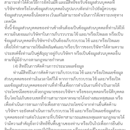
สามารถทำได้ด้วยวิธีการอัตโนมัติ และมีสิทธิขอรับข้อมูลส่วนบุคคลที่
บริษัทฯส่งหรือโอนข้อมูลส่วนบุคคลในรูปแบบดังกล่าวไปยังผู้ควบคุม
ข้อมูลส่วนบุคคลอื่นโดยตรง เว้นแต่ไม่สามารถดำเนินการได้เพราะเหตุทาง
เทคนิค
ทั้งนี้ ข้อมูลส่วนบุคคลของท่านข้างต้นต้องเป็นข้อมูลส่วนบุคคลที่ท่านได้ให้
ความยินยอมแก่บริษัทฯในการเก็บรวบรวม ใช้ และ/หรือเปิดเผย หรือเป็น
ข้อมูลส่วนบุคคลที่บริษัทฯจำเป็นต้องเก็บรวบรวม ใช้ และ/หรือเปิดเผย
เพื่อให้ท่านสามารถใช้ผลิตภัณฑ์และ/หรือบริการของบริษัทฯได้ตามความ
ประสงค์ซึ่งท่านเป็นคู่สัญญาอยู่กับบริษัทฯ หรือเป็นข้อมูลส่วนบุคคลอื่น
ตามที่ผู้มีอำนาจตามกฎหมายกำหนด
(4) สิทธิในการคัดค้านการประมวลผลข้อมูล
ท่านมีสิทธิในการคัดค้านการเก็บรวบรวม ใช้ และ/หรือเปิดเผยข้อมูล
ส่วนบุคคลของท่านในเวลาใดก็ได้ หากการเก็บรวบรวม ใช้ และ/หรือเปิด
เผยข้อมูลส่วนบุคคลของท่านที่ทำขึ้นเพื่อการดำเนินงานที่จำเป็นภายใต้
ประโยชน์โดยชอบด้วยกฎหมายของบริษัทฯ หรือของบุคคลหรือนิติบุคคล
อื่น โดยไม่เกินขอบเขตที่ท่านสามารถคาดหมายได้อย่างสมเหตุสมผล หรือ
เพื่อดำเนินการตามภารกิจเพื่อสาธารณประโยชน์ หากท่านยื่นคัดค้าน
บริษัทฯ จะยังคงดำเนินการเก็บรวบรวม ใช้ และ/หรือเปิดเผยข้อมูลส่วน
บุคคลของท่านต่อไปเฉพาะที่บริษัทฯสามารถแสดงเหตุผลตามกฎหมายได้
ว่ามีความสำคัญยิ่งกว่าสิทธิขั้นพื้นฐานของท่าน หรือเป็นไปเพื่อการยืนยัน
สิทธิตามกฎหมาย การปฏิบัติตามกฎหมาย หรือการต่อสู้ในการฟ้องร้องตาม