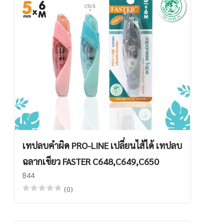
เทปลบคำผิด PRO-LINE เปลี่ยนไส้ได้ เทปลบ
ฉลากเขียว FASTER C648,C649,C650
฿44
(0)