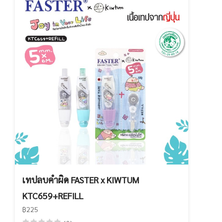
เทปลบคำผิด FASTER x KIWTUM
KTC659+REFILL
฿225