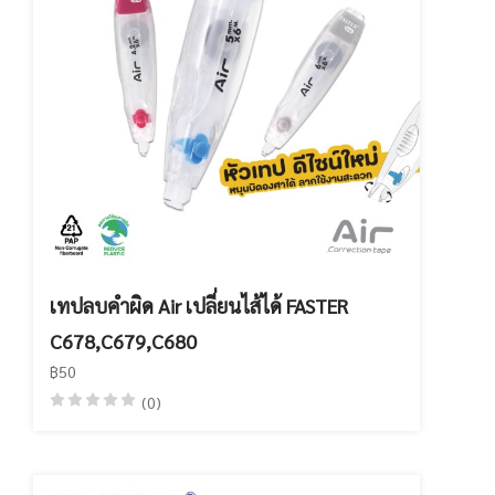
เทปลบคำผิด Air เปลี่ยนไส้ได้ FASTER
C678,C679,C680
฿50
(0)