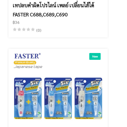
เทปลบคำผิดโปรไลน์ เพลย์ เปลี่ยนไส้ได้
FASTER C688,C689,C690
฿36
(0)
New