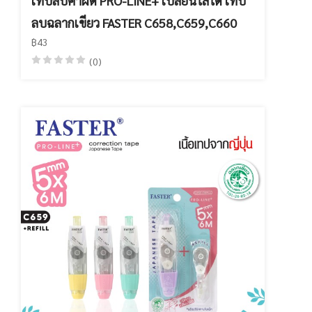
เทปลบคำผิด PRO-LINE+ เปลี่ยนไส้ได้ เทป
ลบฉลากเขียว FASTER C658,C659,C660
฿43
(0)