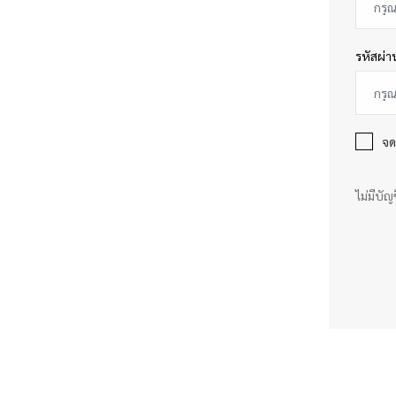
รหัสผ่
จด
ไม่มีบัญ