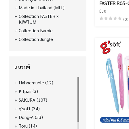
FASTER R05-
Made in Thailand (MIT)
฿30
Collection FASTER x
(0)
KIWTUM
Collection Barbie
Collection Jungle
แบรนด์
Hahnemuhle
(12)
Kitpas
(3)
SAKURA
(107)
g'soft
(34)
Dong-A
(33)
Toru
(14)