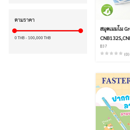
ได้รับมาตรฐาน CE (15)
ได้รับมาตรฐาน มอก. (12)
ตามราคา
ได้รับมาตรฐาน KC (12)
สมุดเมมโม Gr
CNB132S,CN
0
THB
-
100,000
THB
สำหรับคนถนัดมือซ้าย (8)
฿37
ฉลากเขียว (6)
(0)
ปากกาเพ้นท์ (6)
FASTER x KIWTUM (5)
ได้รับมาตรฐาน FSC (4)
เทปลบคำผิด Air (3)
ได้รับมาตรฐาน EN71 (0)
ได้รับมาตรฐาน Recycled (0)