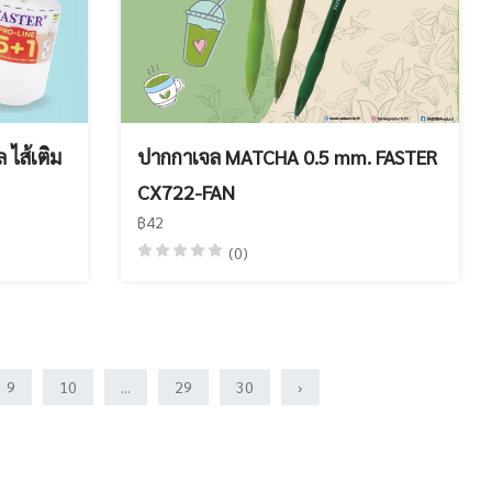
 ไส้เติม
ปากกาเจล MATCHA 0.5 mm. FASTER
CX722-FAN
฿42
(0)
9
10
...
29
30
›