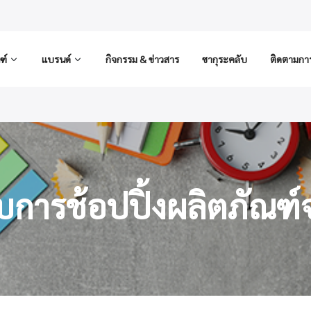
ฑ์
แบรนด์
กิจกรรม & ข่าวสาร
ซากุระคลับ
ติดตามการส
ับการช้อปปิ้งผลิตภัณฑ์