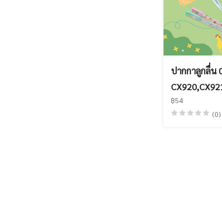
ปากกาลูกลื่น 
CX920,CX92
฿54
(0)