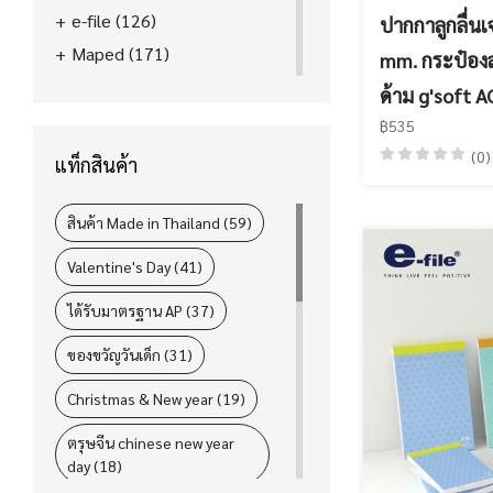
e-file
(126)
ปากกาลูกลื่นเ
Maped
(171)
mm. กระป๋องสุ
La'boom
(39)
ด้าม g'soft 
FASTER
(89)
฿535
ELM
(31)
(0)
แท็กสินค้า
i-Paint
(78)
L&P
(4)
สินค้า Made in Thailand (59)
Valentine's Day (41)
ได้รับมาตรฐาน AP (37)
ของขวัญวันเด็ก (31)
Christmas & New year (19)
ตรุษจีน chinese new year
day (18)