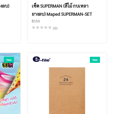
างลบ)
เซ็ต SUPERMAN (สีไม้ กบเหลา
ยางลบ) Maped SUPERMAN-SET
฿150
(0)
New
New