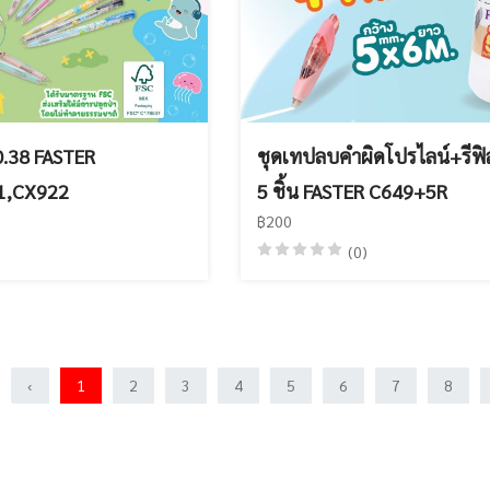
0.38 FASTER
ชุดเทปลบคำผิดโปรไลน์+รีฟิล
1,CX922
5 ชิ้น FASTER C649+5R
฿200
(0)
‹
1
2
3
4
5
6
7
8