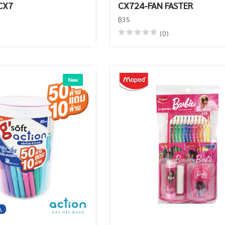
CX7
CX724-FAN FASTER
฿35
(0)
New