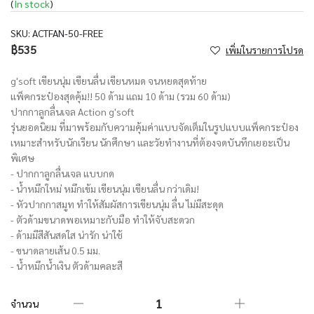
(
In stock
)
SKU:
ACTFAN-50-FREE
฿535
เพิ่มในรายการโปรด
g'soft เขียนนุ่ม เขียนลื่น เขียนหมด จนหยดสุดท้าย
แพ็คกระป๋องสุดคุ้ม!! 50 ด้าม แถม 10 ด้าม (รวม 60 ด้าม)
ปากกาลูกลื่นเจล Action g'soft
รุ่นยอดนิยม ที่มาพร้อมกับความคุ้มค่าแบบจัดเต็มในรูปแบบแพ็คกระป๋อง
เหมาะสำหรับนักเรียน นักศึกษา และวัยทำงานที่ต้องจดบันทึกเยอะเป็น
พิเศษ
- ปากกาลูกลื่นเจล แบบกด
- น้ำหมึกใหม่ หมึกเข้ม เขียนนุ่ม เขียนลื่น กว่าเดิม!
- หัวปากกาสมูท ทำให้สัมผัสการเขียนนุ่ม ลื่น ไม่มีสะดุด
- ตัวด้ามขนาดพอเหมาะกับมือ ทำให้จับสะดวก
- ด้ามมีสีสันสดใส น่ารัก น่าใช้
- ขนาดลายเส้น 0.5 มม.
- น้ำหมึกน้ำเงิน ตัวด้ามคละสี
จำนวน