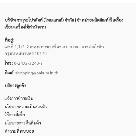
บริษัท ซากุระโปรดัคส์ (ไทยแลนด์) จำกัด | จำหน่ายผลิตภัณฑ์ สี เครื่อง
เขียน เครื่องใช้สำนักงาน
ที่อยู่:
เลขที่ 1,1/1-2 ถนนราชพฤกษ์ แขวงบางระมาด เขตตลิ่งชัน
กรุงเทพมหานคร 10170
โทร :
0-2432-3240-7
อีเมล์:
shopping@sakura.in.th
บริการลูกค้า
แจ้งการชำระเงิน
นโยบายความเป็นส่วนตัว
วิธีการสั่งซื้อ
นโยบายการคืนสินค้า
คำถามที่พบบ่อย