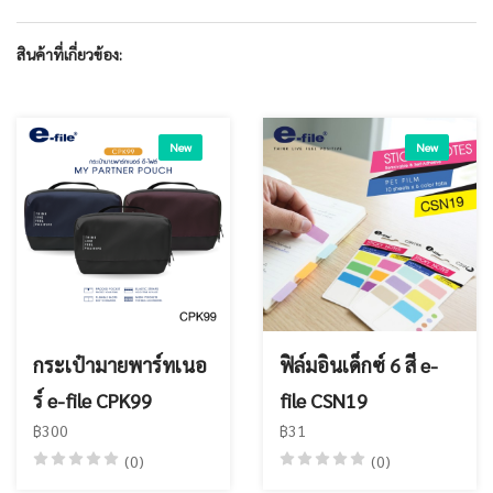
สินค้าที่เกี่ยวข้อง:
New
New
กระเป๋ามายพาร์ทเนอ
ฟิล์มอินเด็กซ์ 6 สี e-
ร์ e-file CPK99
file CSN19
฿300
฿31
(0)
(0)