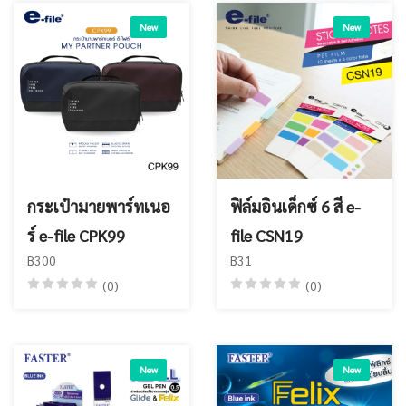
New
New
กระเป๋ามายพาร์ทเนอ
ฟิล์มอินเด็กซ์ 6 สี e-
ร์ e-file CPK99
file CSN19
฿300
฿31
(0)
(0)
New
New