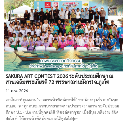
SAKURA ART CONTEST 2026 ระดับประถมศึกษา ณ
สวนเฉลิมพระเกียรติ 72 พรรษา(ลานมังกร) จ.ภูเก็ต
11 ก.พ. 2026
ตะลึงมาก! ดูผลงาน "วาดภาพทิวทัศน์ภาคใต้" จากน้องๆรุ่นจิ๋ว เก่งกันทุก
คนเลย! พาทุกคนชมภาพบรรยากาศงานประกวดวาดภาพ ระดับประถม
ศึกษา ป.1 - ป.6 งานนี้ทุกคนใช้ "สีชอล์คซากุระ" เนื้อสีนุ่ม เกลี่ยง่าย สีชัด
สะใจ ทำให้ภาพทิวทัศน์ของภาคใต้ดูสดใสสุดๆ