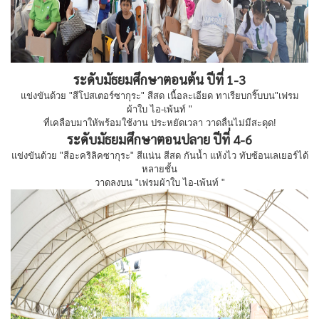
ระดับมัธยมศึกษาตอนต้น ปีที่ 1-3
แข่งขันด้วย "สีโปสเตอร์ซากุระ" สีสด เนื้อละเอียด ทาเรียบกริ๊บบน"เฟรม
ผ้าใบ ไอ-เพ้นท์ "
ที่เคลือบมาให้พร้อมใช้งาน ประหยัดเวลา วาดลื่นไม่มีสะดุด!
ระดับมัธยมศึกษาตอนปลาย ปีที่ 4-6
แข่งขันด้วย "สีอะคริลิคซากุระ" สีแน่น สีสด กันน้ำ แห้งไว ทับซ้อนเลเยอร์ได้
หลายชั้น
วาดลงบน "เฟรมผ้าใบ ไอ-เพ้นท์ "