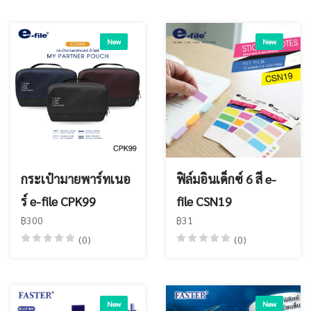
New
New
กระเป๋ามายพาร์ทเนอ
ฟิล์มอินเด็กซ์ 6 สี e-
ร์ e-file CPK99
file CSN19
฿300
฿31
(0)
(0)
New
New