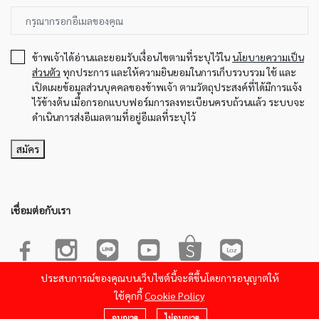
ข้าพเจ้าได้อ่านและยอมรับเงื่อนไขตามที่ระบุไว้ใน
นโยบายความเป็น
ส่วนตัว
ทุกประการ และให้ความยินยอมในการเก็บรวบรวม ใช้ และ
เปิดเผยข้อมูลส่วนบุคคลของข้าพเจ้า ตามวัตถุประสงค์ที่ได้มีการแจ้ง
ไว้ข้างต้น เมื่อกรอกแบบฟอร์มการลงทะเบียนครบถ้วนแล้ว ระบบจะ
ดำเนินการส่งอีเมลตามที่อยู่อีเมลที่ระบุไว้
สมัคร
เชื่อมต่อกับเรา
ประสบการณ์ของคุณบนเว็บไซต์นี้จะดีขึ้นโดยการอนุญาตให้
© 2022-2023 Sakura Product. All Rights Reserved.Powered by
ใช้คุกกี้
Cookie Policy
26OCT Soft Access.
อนุญาต
ไม่อนุญาต