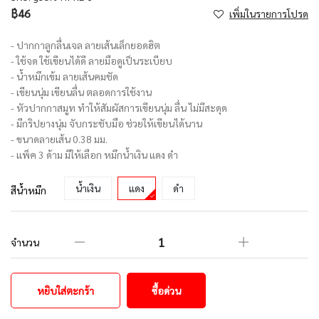
฿46
เพิ่มในรายการโปรด
- ปากกาลูกลื่นเจล ลายเส้นเล็กยอดฮิต
- ใช้จด ใช้เขียนได้ดี ลายมือดูเป็นระเบียบ
- น้ำหมึกเข้ม ลายเส้นคมชัด
- เขียนนุ่ม เขียนลื่น ตลอดการใช้งาน
- หัวปากกาสมูท ทำให้สัมผัสการเขียนนุ่ม ลื่น ไม่มีสะดุด
- มีกริปยางนุ่ม จับกระชับมือ ช่วยให้เขียนได้นาน
- ขนาดลายเส้น 0.38 มม.
- แพ็ค 3 ด้าม มีให้เลือก หมึกน้ำเงิน แดง ดำ
น้ำเงิน
แดง
ดำ
สีน้ำหมึก
จำนวน
หยิบใส่ตะกร้า
ซื้อด่วน