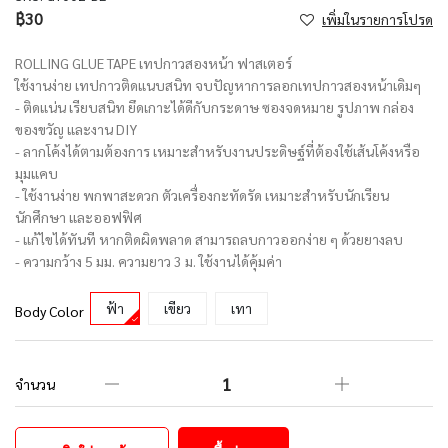
฿30
เพิ่มในรายการโปรด
ROLLING GLUE TAPE เทปกาวสองหน้า ฟาสเตอร์
ใช้งานง่าย เทปกาวติดแนบสนิท จบปัญหาการลอกเทปกาวสองหน้าเดิมๆ
- ติดแน่น เรียบสนิท ยึดเกาะได้ดีกับกระดาษ ซองจดหมาย รูปภาพ กล่อง
ของขวัญ และงาน DIY
- ลากโค้งได้ตามต้องการ เหมาะสำหรับงานประดิษฐ์ที่ต้องใช้เส้นโค้งหรือ
มุมแคบ
- ใช้งานง่าย พกพาสะดวก ตัวเครื่องกะทัดรัด เหมาะสำหรับนักเรียน
นักศึกษา และออฟฟิศ
- แก้ไขได้ทันที หากติดผิดพลาด สามารถลบกาวออกง่าย ๆ ด้วยยางลบ
- ความกว้าง 5 มม. ความยาว 3 ม. ใช้งานได้คุ้มค่า
ฟ้า
เขียว
เทา
Body Color
จำนวน