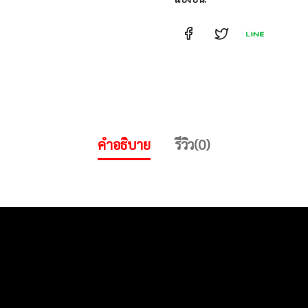
คำอธิบาย
รีวิว(0)