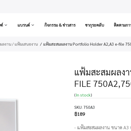
ฑ์
แบรนด์
กิจกรรม & ข่าวสาร
ซากุระคลับ
ติดตามการส
ผลงาน / แฟ้มเสนองาน
แฟ้มสะสมผลงาน Portfolio Holder A2,A3 e-file 7
แฟ้มสะสมผลงา
FILE 750A2,7
(
In stock
)
SKU:
750A3
฿189
- แฟ้มสะสมผลงาน ขนาด A3 