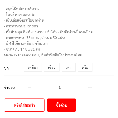
- สมุดโน๊ตปกบางสันกาว
- โทนสีพาสเทลน่ารัก
- เย็บเล่มแข็งแรงไม่ขาดง่าย
- กระดาษถนอมสายตา
- เนื้อในสมุด พิมพ์ลายตาราง ทำให้จดบันทึกง่ายเป็นระเบียบ
- กระดาษหนา 75 แกรม ,จำนวน 50 แผ่น
- มี 4 สี เขียว,เหลือง, ครีม, เทา
- ขนาด A5 14.8 x 21 ซม.
Made In Thailand (MIT) สินค้าที่ผลิตในประเทศไทย
เหลือง
เขียว
เทา
ครีม
ปก
จำนวน
หยิบใส่ตะกร้า
ซื้อด่วน