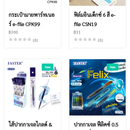
กระเป๋ามายพาร์ทเนอ
ฟิล์มอินเด็กซ์ 6 สี e-
ร์ e-file CPK99
file CSN19
฿300
฿31
(0)
(0)
New
New
ไส้ปากกาเจลไกลด์ &
ปากกาเจล ฟีลิคซ์ 0.5