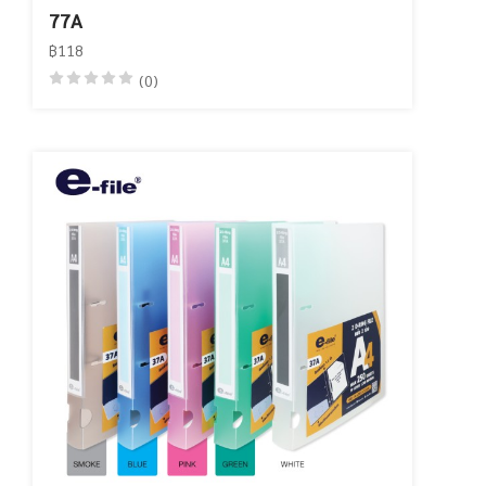
77A
฿118
(0)