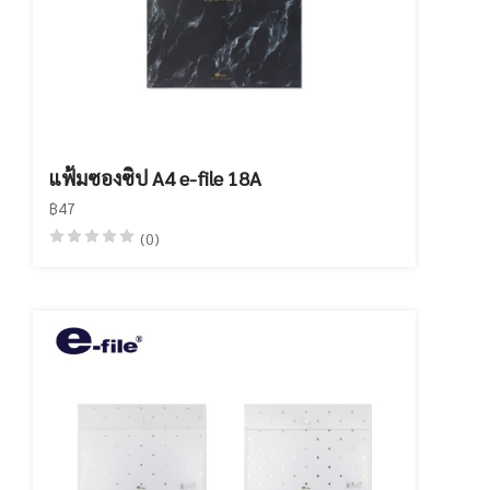
แฟ้มซองซิป A4 e-file 18A
฿47
(0)