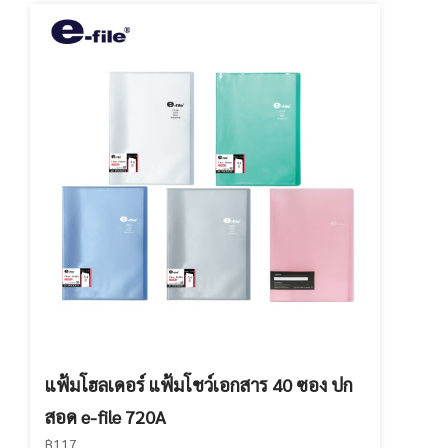
แฟ้มโฮลเดอร์ แฟ้มโชว์เอกสาร 40 ซอง ปก
สอด e-file 720A
฿117