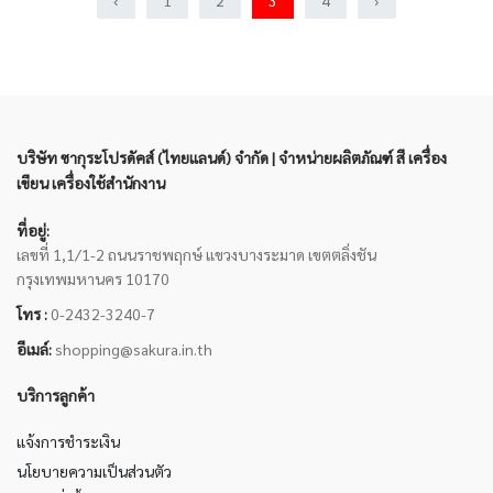
‹
1
2
3
4
›
บริษัท ซากุระโปรดัคส์ (ไทยแลนด์) จำกัด | จำหน่ายผลิตภัณฑ์ สี เครื่อง
เขียน เครื่องใช้สำนักงาน
ที่อยู่:
เลขที่ 1,1/1-2 ถนนราชพฤกษ์ แขวงบางระมาด เขตตลิ่งชัน
กรุงเทพมหานคร 10170
โทร :
0-2432-3240-7
อีเมล์:
shopping@sakura.in.th
บริการลูกค้า
แจ้งการชำระเงิน
นโยบายความเป็นส่วนตัว