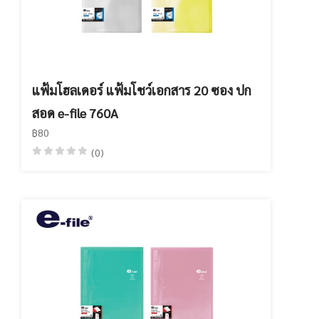
แฟ้มโฮลเดอร์ แฟ้มโชว์เอกสาร 20 ซอง ปก
สอด e-file 760A
฿80
(0)