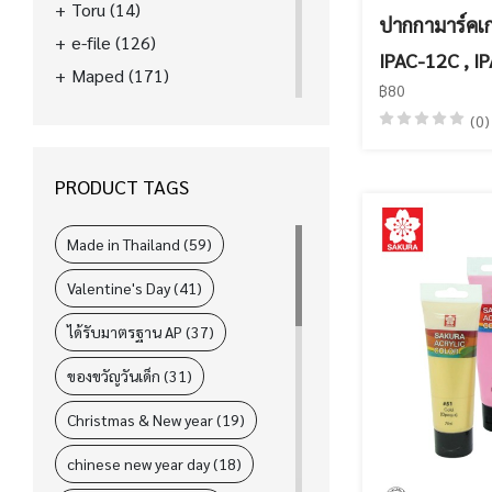
Toru
(14)
ปากกามาร์คเกอ
e-file
(126)
IPAC-12C , I
Maped
(171)
฿80
La'boom
(39)
(0)
FASTER
(89)
ELM
(31)
PRODUCT TAGS
i-Paint
(78)
L&P
(4)
Made in Thailand (59)
Valentine's Day (41)
ได้รับมาตรฐาน AP (37)
ของขวัญวันเด็ก (31)
Christmas & New year (19)
chinese new year day (18)