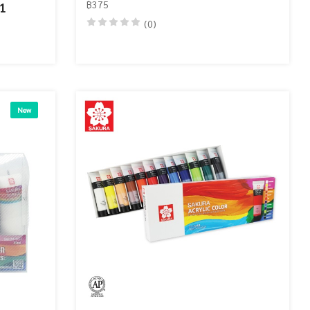
฿375
31
(0)
New