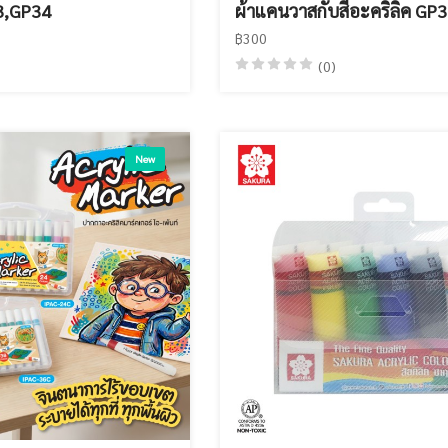
3,GP34
ผ้าแคนวาสกับสีอะคริลิค GP
฿300
(0)
New