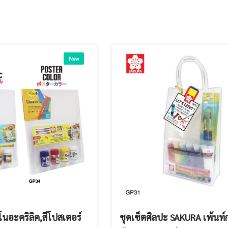
New
โนอะคริลิค,สีโปสเตอร์
ชุดเซ็ตศิลปะ SAKURA เพ้นท์