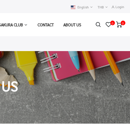
Login
English
THB
0
0
SAKURA CLUB
CONTACT
ABOUT US
 US