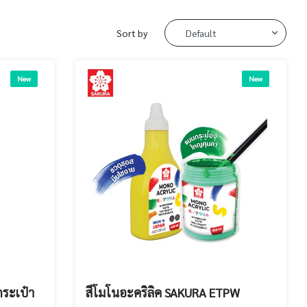
Sort by
New
New
กระเป๋า
สีโมโนอะคริลิค SAKURA ETPW