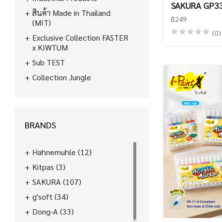
SAKURA GP3
สินค้า Made in Thailand
฿249
(MIT)
(0)
Exclusive Collection FASTER
x KIWTUM
Sub TEST
Collection Jungle
BRANDS
Hahnemuhle
(12)
Kitpas
(3)
SAKURA
(107)
g'soft
(34)
Dong-A
(33)