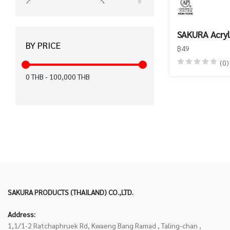
ได้รับมาตรฐาน CE (15)
ได้รับมาตรฐาน มอก. (12)
SAKURA Acryl
BY PRICE
ได้รับมาตรฐาน KC (12)
฿49
(0)
สำหรับคนถนัดมือซ้าย (8)
0
THB
-
100,000
THB
ฉลากเขียว (6)
ปากกาเพ้นท์ (6)
FASTER x KIWTUM (5)
ได้รับมาตรฐาน FSC (4)
เทปลบคำผิด Air (3)
SAKURA PRODUCTS (THAILAND) CO.,LTD.
ได้รับมาตรฐาน EN71 (0)
ได้รับมาตรฐาน Recycled (0)
Address:
1,1/1-2 Ratchaphruek Rd, Kwaeng Bang Ramad , Taling-chan ,