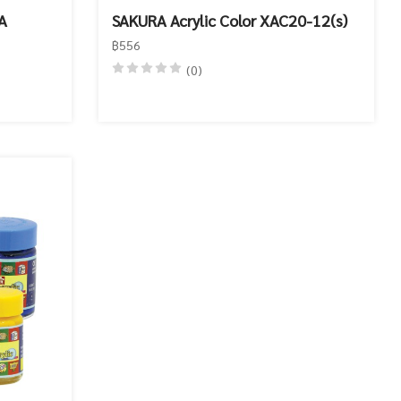
RA
SAKURA Acrylic Color XAC20-12(s)
฿556
(0)