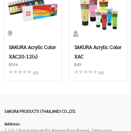
SAKURA Acrylic Color
SAKURA Acrylic Color
XAC20-12(s)
XAC
฿556
฿49
(0)
(0)
SAKURA PRODUCTS (THAILAND) CO.,LTD.
Address:
1,1/1-2 Ratchaphruek Rd, Kwaeng Bang Ramad , Taling-chan ,