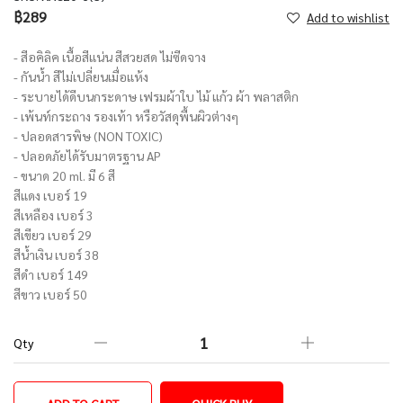
฿289
Add to wishlist
- สีอคิลิค เนื้อสีแน่น สีสวยสด ไม่ซีดจาง
- กันน้ำ สีไม่เปลี่ยนเมื่อแห้ง
- ระบายได้ดีบนกระดาษ เฟรมผ้าใบ ไม้ แก้ว ผ้า พลาสติก
- เพ้นท์กระถาง รองเท้า หรือวัสดุพื้นผิวต่างๆ
- ปลอดสารพิษ (NON TOXIC)
- ปลอดภัยได้รับมาตรฐาน AP
- ขนาด 20 ml. มี 6 สี
สีแดง เบอร์ 19
สีเหลือง เบอร์ 3
สีเขียว เบอร์ 29
สีน้ำเงิน เบอร์ 38
สีดำ เบอร์ 149
สีขาว เบอร์ 50
Qty