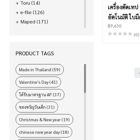
Toru
(14)
เครื่องตัดเท
e-file
(126)
อัตโนมัติ ใบม
Maped
(171)
฿9,630
La'boom
(39)
(0)
FASTER
(89)
ELM
(31)
PRODUCT TAGS
i-Paint
(78)
L&P
(4)
Made in Thailand (59)
Valentine's Day (41)
ได้รับมาตรฐาน AP (37)
ของขวัญวันเด็ก (31)
Christmas & New year (19)
chinese new year day (18)