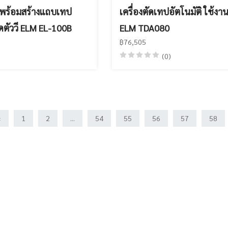
ป พร้อมสร้างแถบเทป
เครื่องตัดเทปอัตโนมัติ ใช้งาน
ีดตัววี ELM EL-100B
ELM TDA080
฿76,505
(0)
‹
1
2
...
54
55
56
57
58