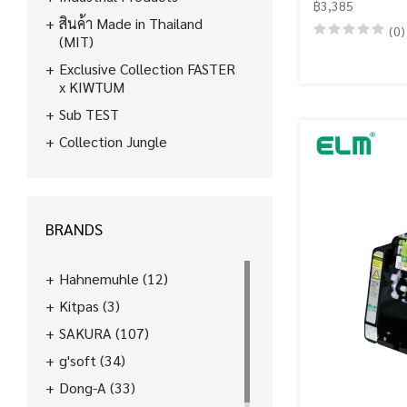
฿3,385
สินค้า Made in Thailand
(0)
(MIT)
Exclusive Collection FASTER
x KIWTUM
Sub TEST
Collection Jungle
BRANDS
Hahnemuhle
(12)
Kitpas
(3)
SAKURA
(107)
g'soft
(34)
Dong-A
(33)