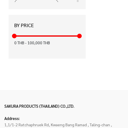
ได้รับมาตรฐาน CE (15)
ได้รับมาตรฐาน มอก. (12)
BY PRICE
ได้รับมาตรฐาน KC (12)
สำหรับคนถนัดมือซ้าย (8)
0
THB
-
100,000
THB
ปากกาเพ้นท์ (6)
ฉลากเขียว (6)
FASTER x KIWTUM (5)
ได้รับมาตรฐาน FSC (4)
เทปลบคำผิด Air (3)
SAKURA PRODUCTS (THAILAND) CO.,LTD.
ได้รับมาตรฐาน EN71 (0)
Address:
ได้รับมาตรฐาน Recycled (0)
1,1/1-2 Ratchaphruek Rd, Kwaeng Bang Ramad , Taling-chan ,