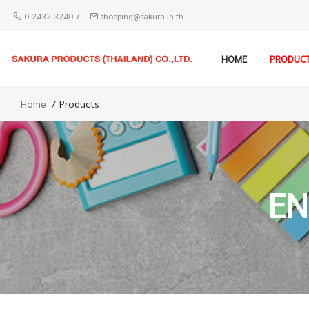
0-2432-3240-7
shopping@sakura.in.th
HOME
PRODUC
Home
Products
EN