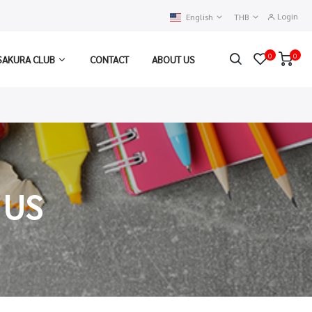
Login
English
THB
0
0
SAKURA CLUB
CONTACT
ABOUT US
 US