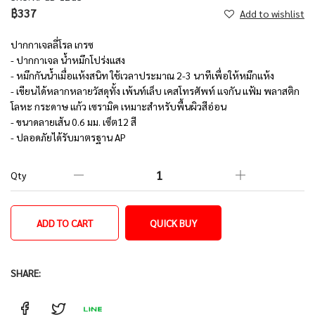
฿337
Add to wishlist
ปากกาเจลลี่โรล เกรซ
- ปากกาเจล น้ำหมึกโปร่งแสง
- หมึกกันน้ำเมื่อแห้งสนิท ใช้เวลาประมาณ 2-3 นาทีเพื่อให้หมึกแห้ง
- เขียนได้หลากหลายวัสดุทั้ง เพ้นท์เล็บ เคสโทรศัพท์ แจกัน แฟ้ม พลาสติก
โลหะ กระดาษ แก้ว เซรามิค เหมาะสำหรับพื้นผิวสีอ่อน
- ขนาดลายเส้น 0.6 มม. เซ็ต12 สี
- ปลอดภัยได้รับมาตรฐาน AP
Qty
ADD TO CART
QUICK BUY
SHARE: