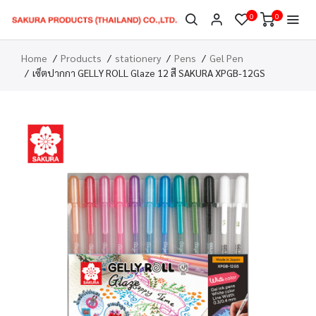
0
0
Home
Products
stationery
Pens
Gel Pen
เซ็ตปากกา GELLY ROLL Glaze 12 สี SAKURA XPGB-12GS