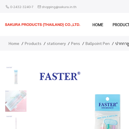
0-2432-3240-7
shopping@sakura.in.th
HOME
PRODUC
Home
Products
stationery
Pens
Ballpoint Pen
ปากกาลู