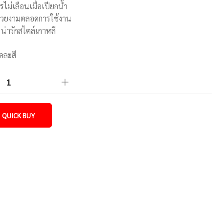
ษรไม่เลือนเมื่อเปียกน้ำ
มสวยงามตลอดการใช้งาน
 น่ารักสไตล์เกาหลี
มคละสี
QUICK BUY