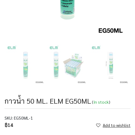
กาวน้ำ 50 ML. ELM EG50ML
(
In stock
)
SKU:
EG50ML-1
฿14
Add to wishlist