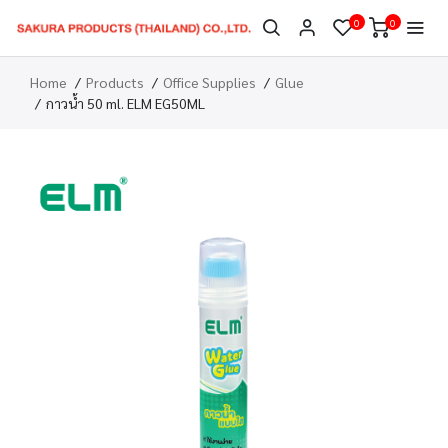
0
0
Home
Products
Office Supplies
Glue
กาวน้ำ 50 ml. ELM EG50ML