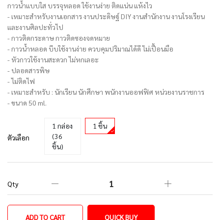
กาวน้ำแบบใส บรรจุหลอด ใช้งานง่าย ติดแน่น แห้งไว
- เหมาะสำหรับงานเอกสาร งานประดิษฐ์ DIY งานสำนักงาน งานโรงเรียน
และงานศิลปะทั่วไป
- กาวติดกระดาษ กาวติดซองจดหมาย
- กาวน้ำหลอด บีบใช้งานง่าย ควบคุมปริมาณได้ดี ไม่เปื้อนมือ
- หัวกาวใช้งานสะดวก ไม่หกเลอะ
- ปลอดสารพิษ
- ไม่ติดไฟ
- เหมาะสำหรับ : นักเรียน นักศึกษา พนักงานออฟฟิศ หน่วยงานราชการ
- ขนาด 50 ml.
1 กล่อง
1 ชิ้น
(36
ตัวเลือก
ชิ้น)
Qty
ADD TO CART
QUICK BUY