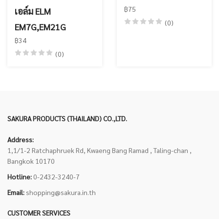
฿75
เอล์ม ELM
(0)
EM7G,EM21G
฿34
(0)
SAKURA PRODUCTS (THAILAND) CO.,LTD.
Address:
1,1/1-2 Ratchaphruek Rd, Kwaeng Bang Ramad , Taling-chan ,
Bangkok 10170
Hotline:
0-2432-3240-7
Email:
shopping@sakura.in.th
CUSTOMER SERVICES