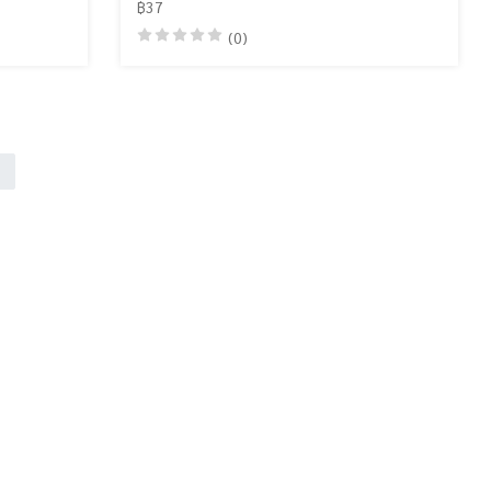
฿37
(0)