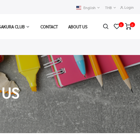
Login
English
THB
0
0
SAKURA CLUB
CONTACT
ABOUT US
 US