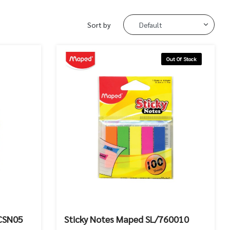
Sort by
Out Of Stock
 CSN05
Sticky Notes Maped SL/760010