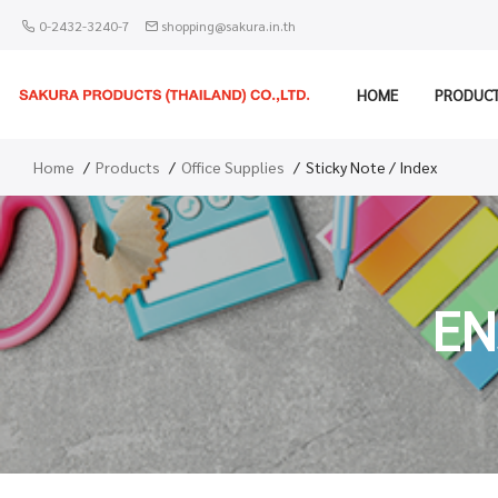
0-2432-3240-7
shopping@sakura.in.th
HOME
PRODUC
Home
Products
Office Supplies
Sticky Note / Index
EN