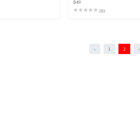
฿49
(0)
‹
1
2
›