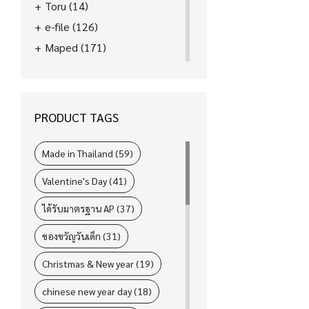
Toru
(14)
e-file
(126)
Maped
(171)
La'boom
(39)
FASTER
(89)
ELM
(31)
PRODUCT TAGS
i-Paint
(78)
L&P
(4)
Made in Thailand (59)
Valentine's Day (41)
ได้รับมาตรฐาน AP (37)
ของขวัญวันเด็ก (31)
Christmas & New year (19)
chinese new year day (18)