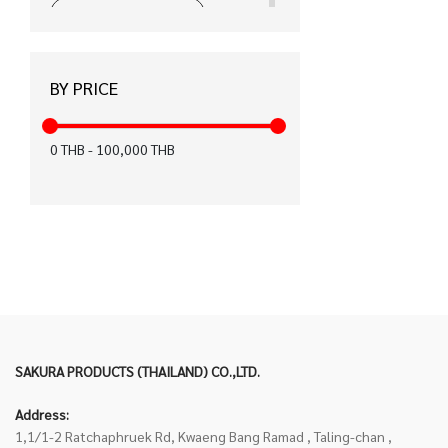
ได้รับมาตรฐาน CE (15)
ได้รับมาตรฐาน มอก. (12)
BY PRICE
ได้รับมาตรฐาน KC (12)
สำหรับคนถนัดมือซ้าย (8)
0
THB
-
100,000
THB
ฉลากเขียว (6)
ปากกาเพ้นท์ (6)
FASTER x KIWTUM (5)
ได้รับมาตรฐาน FSC (4)
เทปลบคำผิด Air (3)
SAKURA PRODUCTS (THAILAND) CO.,LTD.
ได้รับมาตรฐาน EN71 (0)
Address:
ได้รับมาตรฐาน Recycled (0)
1,1/1-2 Ratchaphruek Rd, Kwaeng Bang Ramad , Taling-chan ,