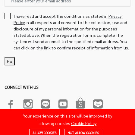
I have read and accept the conditions as stated in
Privacy
Policy
in all respects and consent to the collection, use and
disclosure of my personal information for the purposes
stated above. When the registration form is complete The
system will send an email to the specified email address. You
can click on the link to confirm receipt of information from us.
Go
CONNECT WITH US
Your experience on this site will be improved by
© 2022-2023 Sakura Product. All Rights Reserved.Powered by
allowing cookies
Cookie Policy
26OCT Soft Access.
ALLOW COOKIES
NOT ALLOW COOKIES