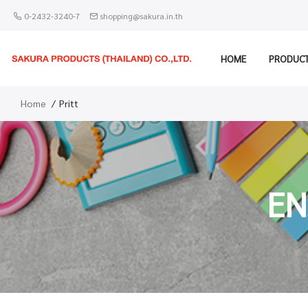
0-2432-3240-7
shopping@sakura.in.th
HOME
PRODUC
Home
Pritt
EN