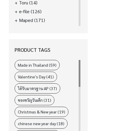
Toru
(14)
e-file
(126)
Maped
(171)
La'boom
(39)
FASTER
(89)
ELM
(31)
PRODUCT TAGS
i-Paint
(78)
L&P
(4)
Made in Thailand (59)
Valentine's Day (41)
ได้รับมาตรฐาน AP (37)
ของขวัญวันเด็ก (31)
Christmas & New year (19)
chinese new year day (18)