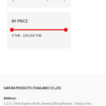
ได้รับมาตรฐาน CE (15)
ได้รับมาตรฐาน มอก. (12)
BY PRICE
ได้รับมาตรฐาน KC (12)
สำหรับคนถนัดมือซ้าย (8)
0
THB
-
100,000
THB
ปากกาเพ้นท์ (6)
ฉลากเขียว (6)
FASTER x KIWTUM (5)
ได้รับมาตรฐาน FSC (4)
เทปลบคำผิด Air (3)
SAKURA PRODUCTS (THAILAND) CO.,LTD.
ได้รับมาตรฐาน Recycled (0)
Address:
ได้รับมาตรฐาน EN71 (0)
1,1/1-2 Ratchaphruek Rd, Kwaeng Bang Ramad , Taling-chan ,