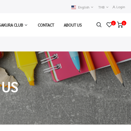
Login
English
THB
0
0
SAKURA CLUB
CONTACT
ABOUT US
 US